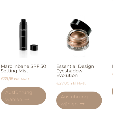
Marc Inbane SPF 50
Essential Design
Setting Mist
Eyeshadow
Evolution
€
39,95
inkl. MwSt.
€
27,80
inkl. MwSt.
Ausführung
Ausführung
wählen
wählen