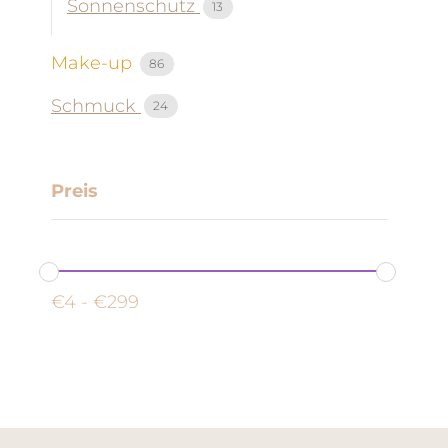
Sonnenschutz
13
Make-up
86
Schmuck
24
Preis
€
4
-
€
299