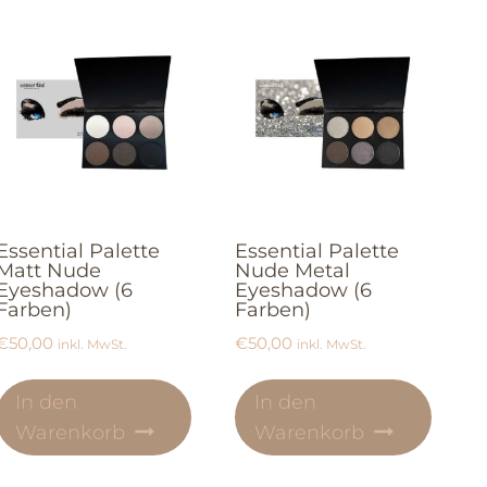
Essential Palette
Essential Palette
Matt Nude
Nude Metal
Eyeshadow (6
Eyeshadow (6
Farben)
Farben)
€
50,00
€
50,00
inkl. MwSt.
inkl. MwSt.
In den
In den
Warenkorb
Warenkorb