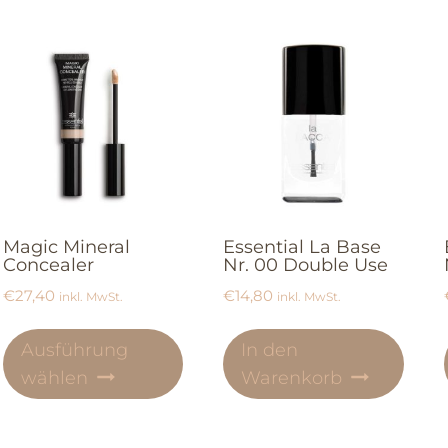
Magic Mineral
Essential La Base
Concealer
Nr. 00 Double Use
€
27,40
€
14,80
inkl. MwSt.
inkl. MwSt.
Ausführung
In den
wählen
Warenkorb