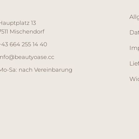
Al
Hauptplatz 13
7511 Mischendorf
Da
+43 664 255 14 40
Im
info@beautyoase.cc
Li
Mo-Sa: nach Vereinbarung
Wid