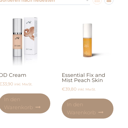
DD Cream
Essential Fix and
Mist Peach Skin
€
33,90
inkl. MwSt.
€
39,80
inkl. MwSt.
In den
In den
Warenkorb
Warenkorb