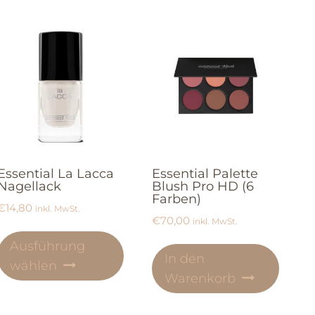
Essential La Lacca
Essential Palette
Nagellack
Blush Pro HD (6
Farben)
€
14,80
inkl. MwSt.
€
70,00
inkl. MwSt.
Ausführung
In den
wählen
Warenkorb