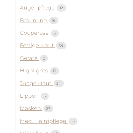
Augenpflege
12
Bräunung
16
Couperose
6
Fettige Haut
34
Geräte
2
Highlights
13
Junge Haut
24
Lippen
6
Masken
27
Med. Heimpflege
16