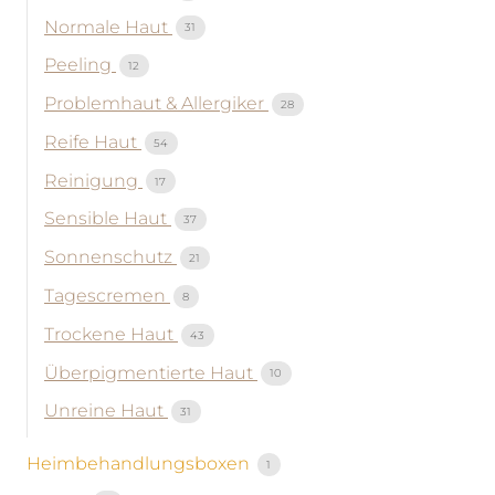
Normale Haut
31
Peeling
12
Problemhaut & Allergiker
28
Reife Haut
54
Reinigung
17
Sensible Haut
37
Sonnenschutz
21
Tagescremen
8
Trockene Haut
43
Überpigmentierte Haut
10
Unreine Haut
31
Heimbehandlungsboxen
1