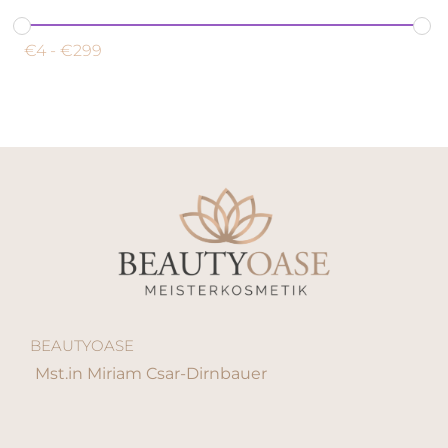
€
4
-
€
299
BEAUTYOASE
Mst.in Miriam Csar-Dirnbauer