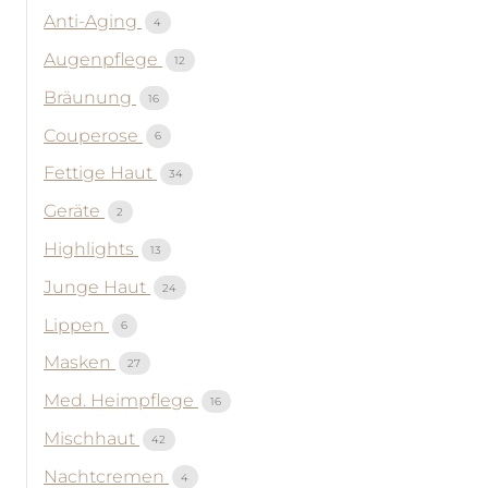
Anti-Aging
4
Augenpflege
12
Bräunung
16
Couperose
6
Fettige Haut
34
Geräte
2
Highlights
13
Junge Haut
24
Lippen
6
Masken
27
Med. Heimpflege
16
Mischhaut
42
Nachtcremen
4