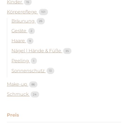
Kinder
15
Körperpflege
101
Bräunung
26
Geräte
2
Haare
9
Nägel | Hände & Füße
35
Peeling
1
Sonnenschutz
13
Make-up
86
Schmuck
24
Preis