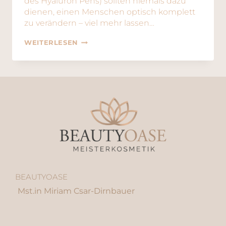
des Hyaluron Pens) sollten niemals dazu
dienen, einen Menschen optisch komplett
zu verändern – viel mehr lassen…
WEITERLESEN
BEAUTYOASE
Mst.in Miriam Csar-Dirnbauer