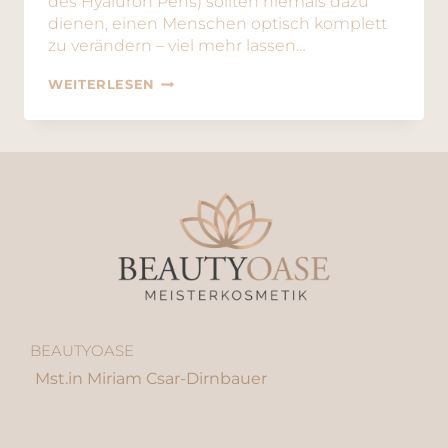
des Hyaluron Pens) sollten niemals dazu
dienen, einen Menschen optisch komplett
zu verändern – viel mehr lassen…
WEITERLESEN
BEAUTYOASE
Mst.in Miriam Csar-Dirnbauer