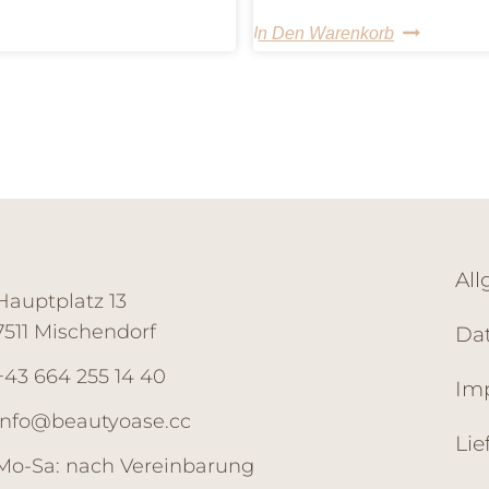
In Den Warenkorb
Al
Hauptplatz 13
7511 Mischendorf
Da
+43 664 255 14 40
Im
info@beautyoase.cc
Li
Mo-Sa: nach Vereinbarung