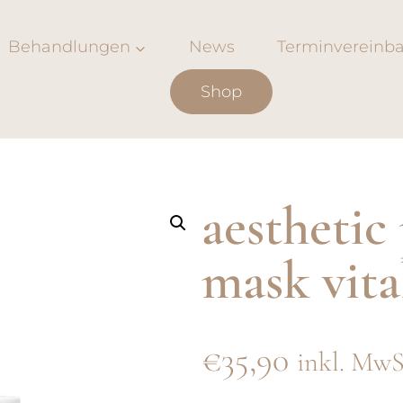
Behandlungen
News
Terminvereinb
Shop
aestheti
mask vita
€
35,90
inkl. MwS