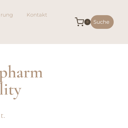
arung
Kontakt
Suche
0
c pharm
lity
t.