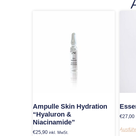
Ampulle Skin Hydration
Essen
“Hyaluron &
€
27,00
Niacinamide”
Ausfüh
€
25,90
inkl. MwSt.